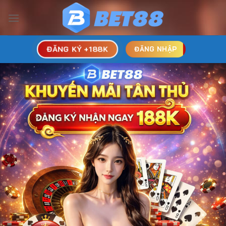
Chuyển
đến
nội
dung
ĐĂNG KÝ +188K
ĐĂNG NHẬP