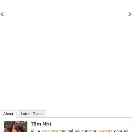
Link tặng 88K tháng 8/2026 của
BET88.COM tại đây
:
https://angkanet.buzz/
About
Latest Posts
Tâm Nhi
Tôi là
Tâm Nhi
, tác giả nội dung tại
Bet88
, chuyên