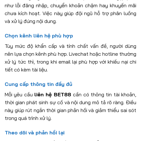
như lỗi đăng nhập, chuyển khoản chậm hay khuyến mãi
chưa kích hoạt. Việc này giúp đội ngũ hỗ trợ phân luồng
và xử lý đúng nội dung.
Chọn kênh liên hệ phù hợp
Tùy mức độ khẩn cấp và tính chất vấn đề, người dùng
nên lựa chọn kênh phù hợp. Livechat hoặc hotline thường
xử lý tức thì, trong khi email lại phù hợp với khiếu nại chi
tiết có kèm tài liệu.
Cung cấp thông tin đầy đủ
Mỗi yêu cầu
liên hệ BET88
cần có thông tin tài khoản,
thời gian phát sinh sự cố và nội dung mô tả rõ ràng. Điều
này giúp rút ngắn thời gian phản hồi và giảm thiểu sai sót
trong quá trình xử lý.
Theo dõi và phản hồi lại