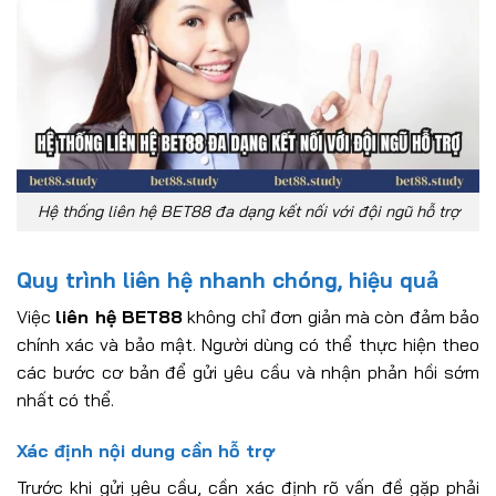
Hệ thống liên hệ BET88 đa dạng kết nối với đội ngũ hỗ trợ
Quy trình liên hệ nhanh chóng, hiệu quả
Việc
liên hệ BET88
không chỉ đơn giản mà còn đảm bảo
chính xác và bảo mật. Người dùng có thể thực hiện theo
các bước cơ bản để gửi yêu cầu và nhận phản hồi sớm
nhất có thể.
Xác định nội dung cần hỗ trợ
Trước khi gửi yêu cầu, cần xác định rõ vấn đề gặp phải