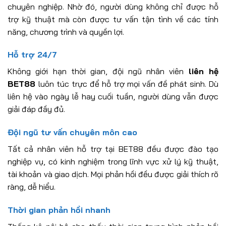
chuyên nghiệp. Nhờ đó, người dùng không chỉ được hỗ
trợ kỹ thuật mà còn được tư vấn tận tình về các tính
năng, chương trình và quyền lợi.
Hỗ trợ 24/7
Không giới hạn thời gian, đội ngũ nhân viên
liên hệ
BET88
luôn túc trực để hỗ trợ mọi vấn đề phát sinh. Dù
liên hệ vào ngày lễ hay cuối tuần, người dùng vẫn được
giải đáp đầy đủ.
Đội ngũ tư vấn chuyên môn cao
Tất cả nhân viên hỗ trợ tại BET88 đều được đào tạo
nghiệp vụ, có kinh nghiệm trong lĩnh vực xử lý kỹ thuật,
tài khoản và giao dịch. Mọi phản hồi đều được giải thích rõ
ràng, dễ hiểu.
Thời gian phản hồi nhanh