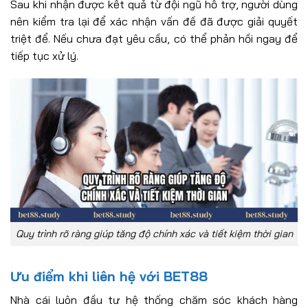
Sau khi nhận được kết quả từ đội ngũ hỗ trợ, người dùng
nên kiểm tra lại để xác nhận vấn đề đã được giải quyết
triệt để. Nếu chưa đạt yêu cầu, có thể phản hồi ngay để
tiếp tục xử lý.
Quy trình rõ ràng giúp tăng độ chính xác và tiết kiệm thời gian
Ưu điểm khi liên hệ với BET88
Nhà cái luôn đầu tư hệ thống chăm sóc khách hàng