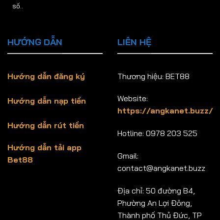
số..
HƯỚNG DẪN
LIÊN HỆ
Hướng dẫn đăng ký
Thương hiệu: BET88
Website:
Hướng dẫn nạp tiền
https://angkanet.buzz/
Hướng dẫn rút tiền
Hotline: 0978 203 525
Hướng dẫn tải app
Gmail:
Bet88
contact@angkanet.buzz
Địa chỉ: 50 đường B4,
Phường An Lợi Đông,
Thành phố Thủ Đức, TP