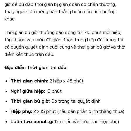
giờ để bù đắp thời gian bị gián đoạn do chấn thương,
thay người, ăn mừng bàn thắng hoặc các tình huống
khác.
Thời gian bù giờ thường dao động từ 1-10 phút mỗi hiệp,
tùy thuộc vào mức độ gián đoạn trong hiệp đó. Trọng tài
có quyền quyết định cuối cùng về thời gian bù giờ và thời
điểm kết thúc trận đấu.
Đặc điểm thời gian thi đấu:
Thời gian chính:
2 hiệp x 45 phút
Nghỉ giữa hiệp:
15 phút
Thời gian bù giờ:
Do trọng tài quyết định
Hiệp phụ:
2 x 15 phút (nếu cần phân định thắng thua)
Luân lưu penalty:
11m (nếu vẫn hòa sau hiệp phụ)