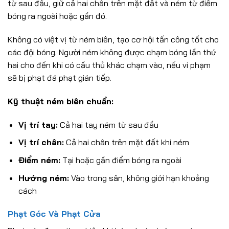
từ sau đầu, giữ cả hai chân trên mặt đất và ném từ điểm
bóng ra ngoài hoặc gần đó.
Không có việt vị từ ném biên, tạo cơ hội tấn công tốt cho
các đội bóng. Người ném không được chạm bóng lần thứ
hai cho đến khi có cầu thủ khác chạm vào, nếu vi phạm
sẽ bị phạt đá phạt gián tiếp.
Kỹ thuật ném biên chuẩn:
Vị trí tay:
Cả hai tay ném từ sau đầu
Vị trí chân:
Cả hai chân trên mặt đất khi ném
Điểm ném:
Tại hoặc gần điểm bóng ra ngoài
Hướng ném:
Vào trong sân, không giới hạn khoảng
cách
Phạt Góc Và Phạt Cửa