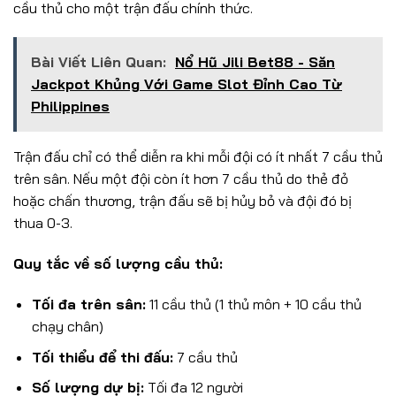
cầu thủ cho một trận đấu chính thức.
Bài Viết Liên Quan:
Nổ Hũ Jili Bet88 - Săn
Jackpot Khủng Với Game Slot Đỉnh Cao Từ
Philippines
Trận đấu chỉ có thể diễn ra khi mỗi đội có ít nhất 7 cầu thủ
trên sân. Nếu một đội còn ít hơn 7 cầu thủ do thẻ đỏ
hoặc chấn thương, trận đấu sẽ bị hủy bỏ và đội đó bị
thua 0-3.
Quy tắc về số lượng cầu thủ:
Tối đa trên sân:
11 cầu thủ (1 thủ môn + 10 cầu thủ
chạy chân)
Tối thiểu để thi đấu:
7 cầu thủ
Số lượng dự bị:
Tối đa 12 người