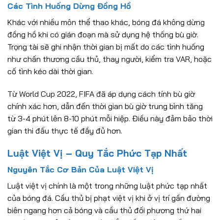
Các Tình Huống Dừng Đồng Hồ
Khác với nhiều môn thể thao khác, bóng đá không dừng
đồng hồ khi có gián đoạn mà sử dụng hệ thống bù giờ.
Trọng tài sẽ ghi nhận thời gian bị mất do các tình huống
như chấn thương cầu thủ, thay người, kiểm tra VAR, hoặc
cố tình kéo dài thời gian.
Từ World Cup 2022, FIFA đã áp dụng cách tính bù giờ
chính xác hơn, dẫn đến thời gian bù giờ trung bình tăng
từ 3-4 phút lên 8-10 phút mỗi hiệp. Điều này đảm bảo thời
gian thi đấu thực tế đầy đủ hơn.
Luật Việt Vị – Quy Tắc Phức Tạp Nhất
Nguyên Tắc Cơ Bản Của Luật Việt Vị
Luật việt vị chính là một trong những luật phức tạp nhất
của bóng đá. Cầu thủ bị phạt việt vị khi ở vị trí gần đường
biên ngang hơn cả bóng và cầu thủ đối phương thứ hai