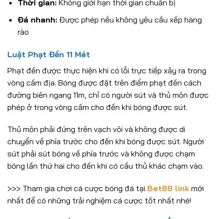
Thời gian:
Không giới hạn thời gian chuẩn bị
Đá nhanh:
Được phép nếu không yêu cầu xếp hàng
rào
Luật Phạt Đền 11 Mét
Phạt đền được thực hiện khi có lỗi trực tiếp xảy ra trong
vòng cấm địa. Bóng được đặt trên điểm phạt đền cách
đường biên ngang 11m, chỉ có người sút và thủ môn được
phép ở trong vòng cấm cho đến khi bóng được sút.
Thủ môn phải đứng trên vạch vôi và không được di
chuyển về phía trước cho đến khi bóng được sút. Người
sút phải sút bóng về phía trước và không được chạm
bóng lần thứ hai cho đến khi có cầu thủ khác chạm vào.
>>> Tham gia chơi cá cược bóng đá tại
Bet88 link
mới
nhất để có những trải nghiệm cá cược tốt nhất nhé!