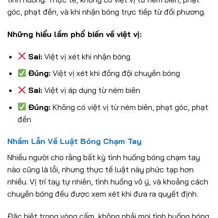
góc, phạt đền, và khi nhận bóng trực tiếp từ đối phương.
Những hiểu lầm phổ biến về việt vị:
Sai:
Việt vị xét khi nhận bóng
Đúng:
Việt vị xét khi đồng đội chuyền bóng
Sai:
Việt vị áp dụng từ ném biên
Đúng:
Không có việt vị từ ném biên, phạt góc, phạt
đền
Nhầm Lẫn Về Luật Bóng Chạm Tay
Nhiều người cho rằng bất kỳ tình huống bóng chạm tay
nào cũng là lỗi, nhưng thực tế luật này phức tạp hơn
nhiều. Vị trí tay tự nhiên, tình huống vô ý, và khoảng cách
chuyền bóng đều được xem xét khi đưa ra quyết định.
Đặc biệt trong vòng cấm, không phải mọi tình huống bóng