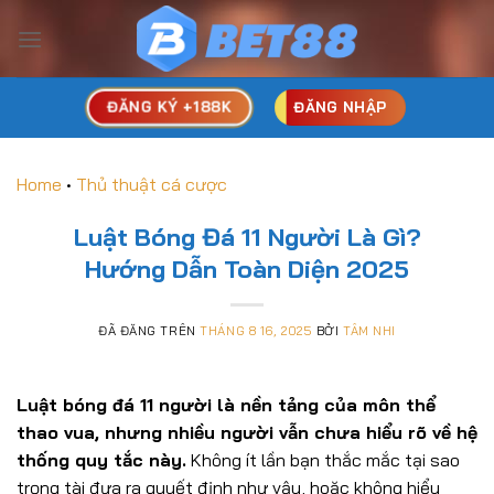
Chuyển
đến
nội
dung
ĐĂNG KÝ +188K
ĐĂNG NHẬP
Home
•
Thủ thuật cá cược
Luật Bóng Đá 11 Người Là Gì?
Hướng Dẫn Toàn Diện 2025
ĐÃ ĐĂNG TRÊN
THÁNG 8 16, 2025
BỞI
TÂM NHI
Luật bóng đá 11 người là nền tảng của môn thể
thao vua, nhưng nhiều người vẫn chưa hiểu rõ về hệ
thống quy tắc này.
Không ít lần bạn thắc mắc tại sao
trọng tài đưa ra quyết định như vậy, hoặc không hiểu