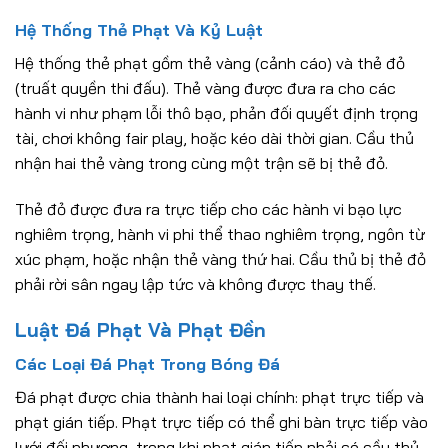
Hệ Thống Thẻ Phạt Và Kỷ Luật
Hệ thống thẻ phạt gồm thẻ vàng (cảnh cáo) và thẻ đỏ
(truất quyền thi đấu). Thẻ vàng được đưa ra cho các
hành vi như phạm lỗi thô bạo, phản đối quyết định trọng
tài, chơi không fair play, hoặc kéo dài thời gian. Cầu thủ
nhận hai thẻ vàng trong cùng một trận sẽ bị thẻ đỏ.
Thẻ đỏ được đưa ra trực tiếp cho các hành vi bạo lực
nghiêm trọng, hành vi phi thể thao nghiêm trọng, ngôn từ
xúc phạm, hoặc nhận thẻ vàng thứ hai. Cầu thủ bị thẻ đỏ
phải rời sân ngay lập tức và không được thay thế.
Luật Đá Phạt Và Phạt Đền
Các Loại Đá Phạt Trong Bóng Đá
Đá phạt được chia thành hai loại chính: phạt trực tiếp và
phạt gián tiếp. Phạt trực tiếp có thể ghi bàn trực tiếp vào
lưới đối phương, trong khi phạt gián tiếp phải có cầu thủ