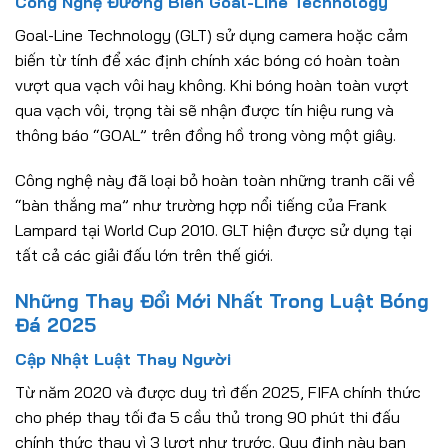
Công Nghệ Đường Biên Goal-Line Technology
Goal-Line Technology (GLT) sử dụng camera hoặc cảm
biến từ tính để xác định chính xác bóng có hoàn toàn
vượt qua vạch vôi hay không. Khi bóng hoàn toàn vượt
qua vạch vôi, trọng tài sẽ nhận được tín hiệu rung và
thông báo “GOAL” trên đồng hồ trong vòng một giây.
Công nghệ này đã loại bỏ hoàn toàn những tranh cãi về
“bàn thắng ma” như trường hợp nổi tiếng của Frank
Lampard tại World Cup 2010. GLT hiện được sử dụng tại
tất cả các giải đấu lớn trên thế giới.
Những Thay Đổi Mới Nhất Trong Luật Bóng
Đá 2025
Cập Nhật Luật Thay Người
Từ năm 2020 và được duy trì đến 2025, FIFA chính thức
cho phép thay tối đa 5 cầu thủ trong 90 phút thi đấu
chính thức thay vì 3 lượt như trước. Quy định này ban