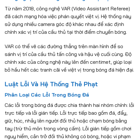
Từ năm 2018, công nghệ VAR (Video Assistant Referee)
đã cách mạng hóa việc phán quyết việt vị. Hệ thống này
sử dụng nhiều camera góc độ khác nhau để xác định
chính xác vị trí của cầu thủ tại thời điểm chuyền bóng.
VAR có thể vẽ các đường thẳng trên màn hình để so
sánh vị trí của cầu thủ tấn công và hậu vệ cuối cùng. Độ
chính xác của công nghệ này lên đến centimet, giúp loại
bỏ hầu hết các tranh cãi về việt vị trong bóng đá hiện đại.
Luật Lỗi Và Hệ Thống Thẻ Phạt
Phân Loại Các Lỗi Trong Bóng Đá
Các lỗi trong bóng đá được chia thành hai nhóm chính: lỗi
trực tiếp và lỗi gián tiếp. Lỗi trực tiếp bao gồm đá, đẩy,
giữ, húc, nhảy lên người đối thủ hoặc chạm bóng bằng
tay (trừ thủ môn trong vòng cấm). Lỗi gián tiếp gồm chơi
nguy hiểm, cản trở đối thủ không có bóng, hoặc vi phạm