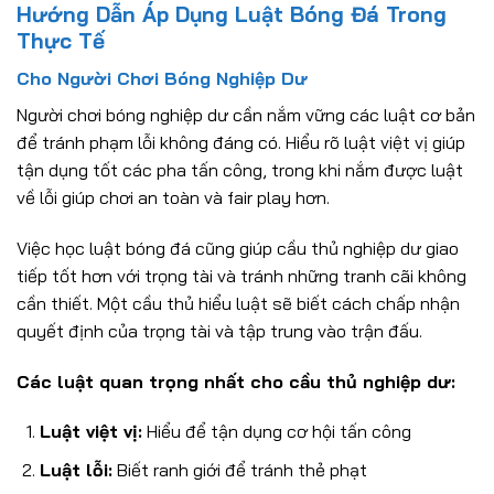
Hướng Dẫn Áp Dụng Luật Bóng Đá Trong
Thực Tế
Cho Người Chơi Bóng Nghiệp Dư
Người chơi bóng nghiệp dư cần nắm vững các luật cơ bản
để tránh phạm lỗi không đáng có. Hiểu rõ luật việt vị giúp
tận dụng tốt các pha tấn công, trong khi nắm được luật
về lỗi giúp chơi an toàn và fair play hơn.
Việc học luật bóng đá cũng giúp cầu thủ nghiệp dư giao
tiếp tốt hơn với trọng tài và tránh những tranh cãi không
cần thiết. Một cầu thủ hiểu luật sẽ biết cách chấp nhận
quyết định của trọng tài và tập trung vào trận đấu.
Các luật quan trọng nhất cho cầu thủ nghiệp dư:
Luật việt vị:
Hiểu để tận dụng cơ hội tấn công
Luật lỗi:
Biết ranh giới để tránh thẻ phạt