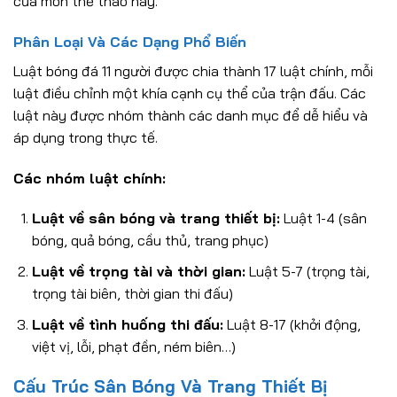
của môn thể thao này.
Phân Loại Và Các Dạng Phổ Biến
Luật bóng đá 11 người được chia thành 17 luật chính, mỗi
luật điều chỉnh một khía cạnh cụ thể của trận đấu. Các
luật này được nhóm thành các danh mục để dễ hiểu và
áp dụng trong thực tế.
Các nhóm luật chính:
Luật về sân bóng và trang thiết bị:
Luật 1-4 (sân
bóng, quả bóng, cầu thủ, trang phục)
Luật về trọng tài và thời gian:
Luật 5-7 (trọng tài,
trọng tài biên, thời gian thi đấu)
Luật về tình huống thi đấu:
Luật 8-17 (khởi động,
việt vị, lỗi, phạt đền, ném biên…)
Cấu Trúc Sân Bóng Và Trang Thiết Bị