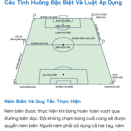
Các Tình Huống Đặc Biệt Và Luật Áp Dụng
Ném Biên Và Quy Tắc Thực Hiện
Ném biên được thực hiện khi bóng hoàn toàn vượt qua
đường biên dọc. Đội không chạm bóng cuối cùng sẽ được
quyền ném biên. Người ném phải sử dụng cả hai tay, ném