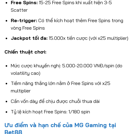
Free Spins:
15-25 Free Spins khi xuất hiện 3-5
Scatter
Re-trigger:
Có thể kích hoạt thêm Free Spins trong
vòng Free Spins
Jackpot tối đa:
15.000x tiền cược (với x25 multiplier)
Chiến thuật chơi:
Mức cược khuyến nghị: 5.000-20.000 VNĐ/spin (do
volatility cao)
Tiềm năng thắng lớn nằm ở Free Spins với x25
multiplier
Cần vốn dày để chịu được chuỗi thua dài
Tỷ lệ kích hoạt Free Spins: 1/180 spin
Ưu điểm và hạn chế của MG Gaming tại
Bet88