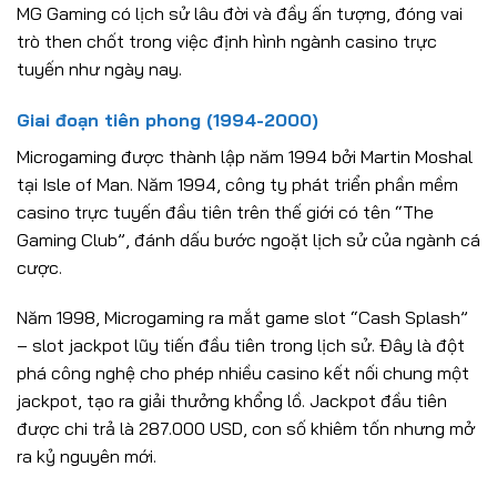
MG Gaming có lịch sử lâu đời và đầy ấn tượng, đóng vai
trò then chốt trong việc định hình ngành casino trực
tuyến như ngày nay.
Giai đoạn tiên phong (1994-2000)
Microgaming được thành lập năm 1994 bởi Martin Moshal
tại Isle of Man. Năm 1994, công ty phát triển phần mềm
casino trực tuyến đầu tiên trên thế giới có tên “The
Gaming Club”, đánh dấu bước ngoặt lịch sử của ngành cá
cược.
Năm 1998, Microgaming ra mắt game slot “Cash Splash”
– slot jackpot lũy tiến đầu tiên trong lịch sử. Đây là đột
phá công nghệ cho phép nhiều casino kết nối chung một
jackpot, tạo ra giải thưởng khổng lồ. Jackpot đầu tiên
được chi trả là 287.000 USD, con số khiêm tốn nhưng mở
ra kỷ nguyên mới.