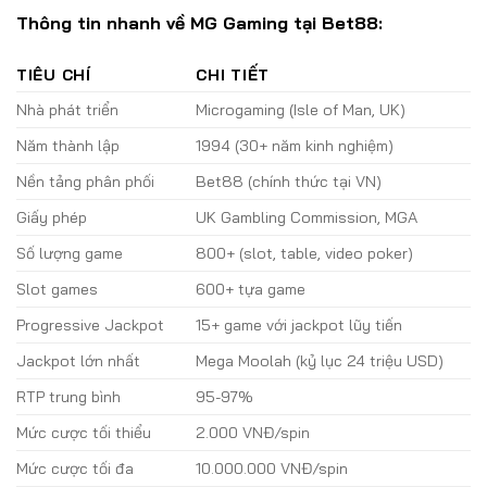
Thông tin nhanh về MG Gaming tại Bet88:
TIÊU CHÍ
CHI TIẾT
Nhà phát triển
Microgaming (Isle of Man, UK)
Năm thành lập
1994 (30+ năm kinh nghiệm)
Nền tảng phân phối
Bet88 (chính thức tại VN)
Giấy phép
UK Gambling Commission, MGA
Số lượng game
800+ (slot, table, video poker)
Slot games
600+ tựa game
Progressive Jackpot
15+ game với jackpot lũy tiến
Jackpot lớn nhất
Mega Moolah (kỷ lục 24 triệu USD)
RTP trung bình
95-97%
Mức cược tối thiểu
2.000 VNĐ/spin
Mức cược tối đa
10.000.000 VNĐ/spin