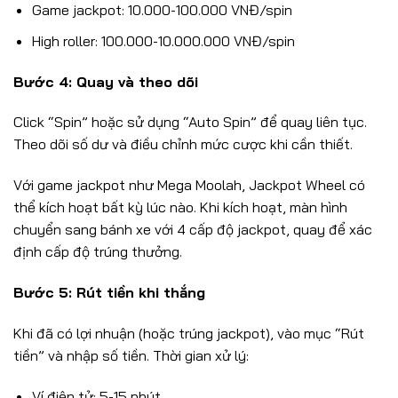
Game jackpot: 10.000-100.000 VNĐ/spin
High roller: 100.000-10.000.000 VNĐ/spin
Bước 4: Quay và theo dõi
Click “Spin” hoặc sử dụng “Auto Spin” để quay liên tục.
Theo dõi số dư và điều chỉnh mức cược khi cần thiết.
Với game jackpot như Mega Moolah, Jackpot Wheel có
thể kích hoạt bất kỳ lúc nào. Khi kích hoạt, màn hình
chuyển sang bánh xe với 4 cấp độ jackpot, quay để xác
định cấp độ trúng thưởng.
Bước 5: Rút tiền khi thắng
Khi đã có lợi nhuận (hoặc trúng jackpot), vào mục “Rút
tiền” và nhập số tiền. Thời gian xử lý:
Ví điện tử: 5-15 phút