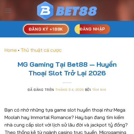
Chuyển
đến
nội
dung
ĐĂNG KÝ +188K
ĐĂNG NHẬP
Home
•
Thủ thuật cá cược
MG Gaming Tại Bet88 — Huyền
Thoại Slot Trở Lại 2026
ĐÃ ĐĂNG TRÊN
THÁNG 3 4, 2026
BỞI
TÂM NHI
Bạn có nhớ những tựa game slot huyền thoại như Mega
Moolah hay Immortal Romance? Hay bạn đang tìm kiếm
nhà cung cấp slot với lịch sử lâu đời và jackpot tỷ đồng?
Theo thống kê từ ngành casino trực tuyến, Microgaming