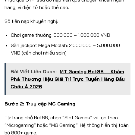
hàng, ví điện tử hoặc thẻ cào.
Số tiền nạp khuyến nghị:
Chơi game thường: 500.000 – 1.000.000 VNĐ
Săn jackpot Mega Moolah: 2.000.000 – 5.000.000
VNĐ (cần chơi nhiều spin)
Bài Viết Liên Quan:
MT Gaming Bet88 — Khám
Phá Thương Hiệu Giải Trí Trực Tuyến Hàng Đầu
Châu Á 2026
Bước 2: Truy cập MG Gaming
Từ trang chủ Bet88, chọn “Slot Games” và lọc theo
“Microgaming” hoặc “MG Gaming”. Hệ thống hiển thị toàn
bộ 800+ game.