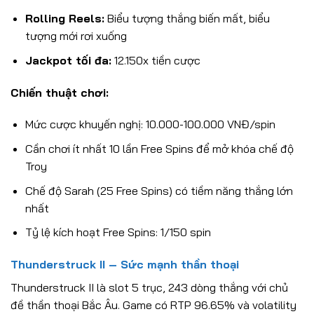
Rolling Reels:
Biểu tượng thắng biến mất, biểu
tượng mới rơi xuống
Jackpot tối đa:
12.150x tiền cược
Chiến thuật chơi:
Mức cược khuyến nghị: 10.000-100.000 VNĐ/spin
Cần chơi ít nhất 10 lần Free Spins để mở khóa chế độ
Troy
Chế độ Sarah (25 Free Spins) có tiềm năng thắng lớn
nhất
Tỷ lệ kích hoạt Free Spins: 1/150 spin
Thunderstruck II – Sức mạnh thần thoại
Thunderstruck II là slot 5 trục, 243 dòng thắng với chủ
đề thần thoại Bắc Âu. Game có RTP 96.65% và volatility