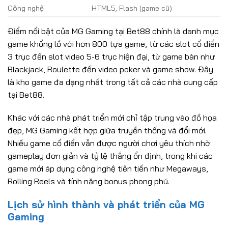
Công nghệ
HTML5, Flash (game cũ)
Điểm nổi bật của MG Gaming tại Bet88 chính là danh mục
game khổng lồ với hơn 800 tựa game, từ các slot cổ điển
3 trục đến slot video 5-6 trục hiện đại, từ game bàn như
Blackjack, Roulette đến video poker và game show. Đây
là kho game đa dạng nhất trong tất cả các nhà cung cấp
tại Bet88.
Khác với các nhà phát triển mới chỉ tập trung vào đồ họa
đẹp, MG Gaming kết hợp giữa truyền thống và đổi mới.
Nhiều game cổ điển vẫn được người chơi yêu thích nhờ
gameplay đơn giản và tỷ lệ thắng ổn định, trong khi các
game mới áp dụng công nghệ tiên tiến như Megaways,
Rolling Reels và tính năng bonus phong phú.
Lịch sử hình thành và phát triển của MG
Gaming