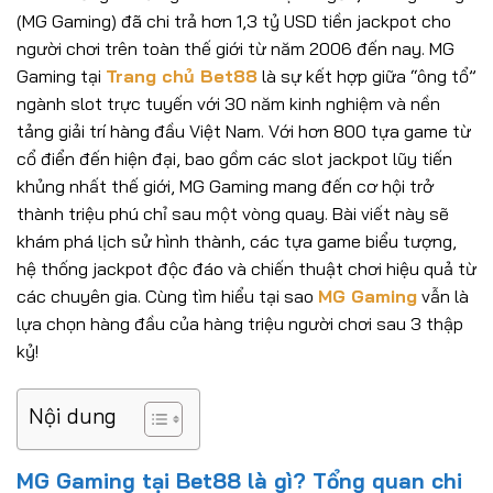
(MG Gaming) đã chi trả hơn 1,3 tỷ USD tiền jackpot cho
người chơi trên toàn thế giới từ năm 2006 đến nay. MG
Gaming tại
Trang chủ Bet88
là sự kết hợp giữa “ông tổ”
ngành slot trực tuyến với 30 năm kinh nghiệm và nền
tảng giải trí hàng đầu Việt Nam. Với hơn 800 tựa game từ
cổ điển đến hiện đại, bao gồm các slot jackpot lũy tiến
khủng nhất thế giới, MG Gaming mang đến cơ hội trở
thành triệu phú chỉ sau một vòng quay. Bài viết này sẽ
khám phá lịch sử hình thành, các tựa game biểu tượng,
hệ thống jackpot độc đáo và chiến thuật chơi hiệu quả từ
các chuyên gia. Cùng tìm hiểu tại sao
MG Gaming
vẫn là
lựa chọn hàng đầu của hàng triệu người chơi sau 3 thập
kỷ!
Nội dung
MG Gaming tại Bet88 là gì? Tổng quan chi