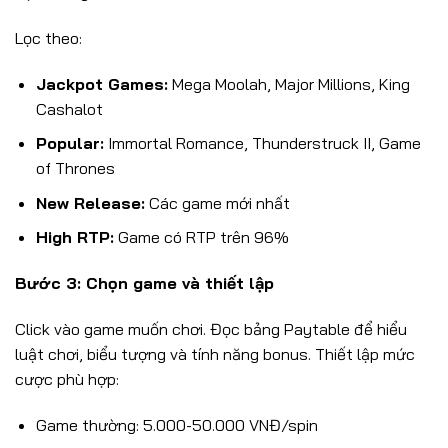
Lọc theo:
Jackpot Games:
Mega Moolah, Major Millions, King
Cashalot
Popular:
Immortal Romance, Thunderstruck II, Game
of Thrones
New Release:
Các game mới nhất
High RTP:
Game có RTP trên 96%
Bước 3: Chọn game và thiết lập
Click vào game muốn chơi. Đọc bảng Paytable để hiểu
luật chơi, biểu tượng và tính năng bonus. Thiết lập mức
cược phù hợp:
Game thường: 5.000-50.000 VNĐ/spin