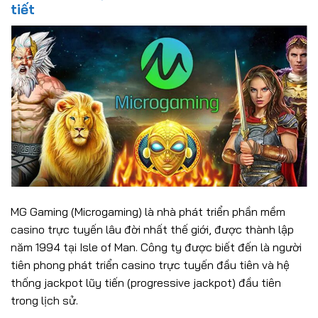
tiết
MG Gaming (Microgaming) là nhà phát triển phần mềm
casino trực tuyến lâu đời nhất thế giới, được thành lập
năm 1994 tại Isle of Man. Công ty được biết đến là người
tiên phong phát triển casino trực tuyến đầu tiên và hệ
thống jackpot lũy tiến (progressive jackpot) đầu tiên
trong lịch sử.