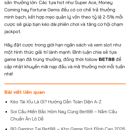
săn thưởng lớn. Các tựa hot như Super Ace, Money
Coming hay Fortune Gems đều có cơ chế trả thưởng
minh bạch, kết hợp mẹo quản lý vốn theo tỷ lệ 2-5% mỗi
cược sẽ giúp bạn kéo dài phiên chơi và tăng cơ hội chạm
jackpot.
Hãy đặt cược trong giới hạn ngân sách và xem slot như
một hình thức giải trí lành mạnh. Bình luận chia sẻ tựa
game bạn đã trúng thưởng, đồng thời follow
BET88
để
cập nhật khuyến mãi nạp đầu và mã thưởng mới mỗi tuần
nhé!
Bài viết liên quan
Kèo Tài Xỉu Là Gì? Hướng Dẫn Toàn Diện A-Z
Soi Cầu Miền Bắc Hôm Nay Cùng Bet88 – Nắm Cầu
Chuẩn Ăn Lô Dễ
BG Gaming Tại Bet88 — Kho Game Slot Đỉnh Cao 2026