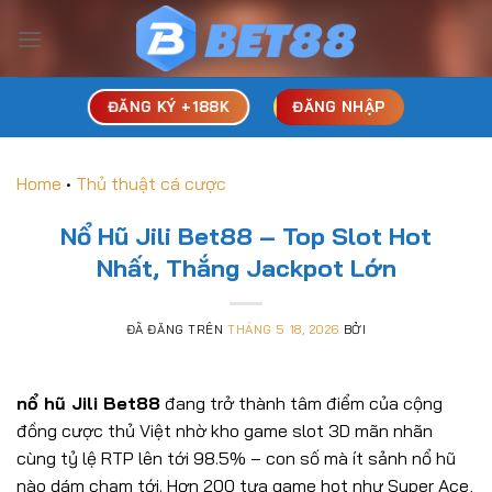
Chuyển
đến
nội
dung
ĐĂNG KÝ +188K
ĐĂNG NHẬP
Home
•
Thủ thuật cá cược
Nổ Hũ Jili Bet88 – Top Slot Hot
Nhất, Thắng Jackpot Lớn
ĐÃ ĐĂNG TRÊN
THÁNG 5 18, 2026
BỞI
nổ hũ Jili Bet88
đang trở thành tâm điểm của cộng
đồng cược thủ Việt nhờ kho game slot 3D mãn nhãn
cùng tỷ lệ RTP lên tới 98.5% – con số mà ít sảnh nổ hũ
nào dám chạm tới. Hơn 200 tựa game hot như Super Ace,