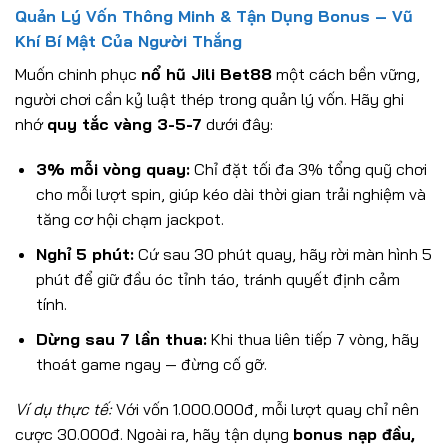
Quản Lý Vốn Thông Minh & Tận Dụng Bonus – Vũ
Khí Bí Mật Của Người Thắng
Muốn chinh phục
nổ hũ Jili Bet88
một cách bền vững,
người chơi cần kỷ luật thép trong quản lý vốn. Hãy ghi
nhớ
quy tắc vàng 3-5-7
dưới đây:
3% mỗi vòng quay:
Chỉ đặt tối đa 3% tổng quỹ chơi
cho mỗi lượt spin, giúp kéo dài thời gian trải nghiệm và
tăng cơ hội chạm jackpot.
Nghỉ 5 phút:
Cứ sau 30 phút quay, hãy rời màn hình 5
phút để giữ đầu óc tỉnh táo, tránh quyết định cảm
tính.
Dừng sau 7 lần thua:
Khi thua liên tiếp 7 vòng, hãy
thoát game ngay — đừng cố gỡ.
Ví dụ thực tế:
Với vốn 1.000.000đ, mỗi lượt quay chỉ nên
cược 30.000đ. Ngoài ra, hãy tận dụng
bonus nạp đầu,