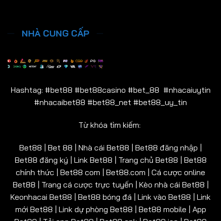
NHÀ CUNG CẤP
Hashtag: #bet88 #bet88casino #bet_88 #nhacaiuytin
#nhacaibet88 #bet88_net #bet88_uy_tin
Từ khóa tìm kiếm:
Bet88 | Bet 88 | Nhà cái Bet88 | Bet88 đăng nhập |
Bet88 đăng ký | Link Bet88 | Trang chủ Bet88 | Bet88
chính thức | Bet88 com | Bet88.com | Cá cược online
Bet88 | Trang cá cược trực tuyến | Kèo nhà cái Bet88 |
Keonhacai Bet88 | Bet88 bóng đá | Link vào Bet88 | Link
mới Bet88 | Link dự phòng Bet88 | Bet88 mobile | App