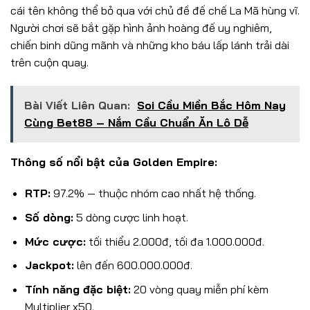
cái tên không thể bỏ qua với chủ đề đế chế La Mã hùng vĩ.
Người chơi sẽ bắt gặp hình ảnh hoàng đế uy nghiêm,
chiến binh dũng mãnh và những kho báu lấp lánh trải dài
trên cuộn quay.
Bài Viết Liên Quan:
Soi Cầu Miền Bắc Hôm Nay
Cùng Bet88 – Nắm Cầu Chuẩn Ăn Lô Dễ
Thông số nổi bật của Golden Empire:
RTP:
97.2% — thuộc nhóm cao nhất hệ thống.
Số dòng:
5 dòng cược linh hoạt.
Mức cược:
tối thiểu 2.000đ, tối đa 1.000.000đ.
Jackpot:
lên đến 600.000.000đ.
Tính năng đặc biệt:
20 vòng quay miễn phí kèm
Multiplier x50.