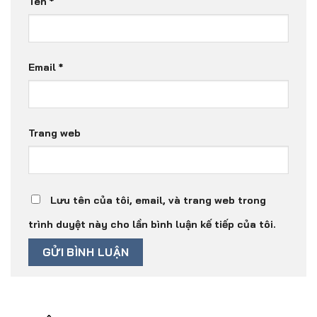
Tên
*
Email
*
Trang web
Lưu tên của tôi, email, và trang web trong
trình duyệt này cho lần bình luận kế tiếp của tôi.