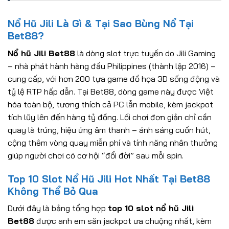
Nổ Hũ Jili Là Gì & Tại Sao Bùng Nổ Tại
Bet88?
Nổ hũ Jili Bet88
là dòng slot trực tuyến do Jili Gaming
– nhà phát hành hàng đầu Philippines (thành lập 2016) –
cung cấp, với hơn 200 tựa game đồ họa 3D sống động và
tỷ lệ RTP hấp dẫn. Tại Bet88, dòng game này được Việt
hóa toàn bộ, tương thích cả PC lẫn mobile, kèm jackpot
tích lũy lên đến hàng tỷ đồng. Lối chơi đơn giản chỉ cần
quay là trúng, hiệu ứng âm thanh – ánh sáng cuốn hút,
cộng thêm vòng quay miễn phí và tính năng nhân thưởng
giúp người chơi có cơ hội “đổi đời” sau mỗi spin.
Top 10 Slot Nổ Hũ Jili Hot Nhất Tại Bet88
Không Thể Bỏ Qua
Dưới đây là bảng tổng hợp
top 10 slot nổ hũ Jili
Bet88
được anh em săn jackpot ưa chuộng nhất, kèm