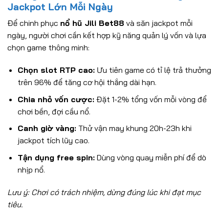
Jackpot Lớn Mỗi Ngày
Để chinh phục
nổ hũ Jili Bet88
và săn jackpot mỗi
ngày, người chơi cần kết hợp kỹ năng quản lý vốn và lựa
chọn game thông minh:
Chọn slot RTP cao:
Ưu tiên game có tỉ lệ trả thưởng
trên 96% để tăng cơ hội thắng dài hạn.
Chia nhỏ vốn cược:
Đặt 1-2% tổng vốn mỗi vòng để
chơi bền, đợi cầu nổ.
Canh giờ vàng:
Thử vận may khung 20h-23h khi
jackpot tích lũy cao.
Tận dụng free spin:
Dùng vòng quay miễn phí để dò
nhịp nổ.
Lưu ý: Chơi có trách nhiệm, dừng đúng lúc khi đạt mục
tiêu.