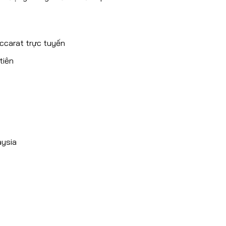
accarat trực tuyến
tiên
aysia