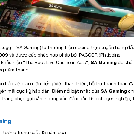
ology – SA Gaming) là thương hiệu casino trực tuyến hàng đầ
2009 và được cấp phép hợp pháp bởi PAGCOR (Philippine
khẩu hiệu “The Best Live Casino in Asia”,
SA Gaming
đã khô
ng năm tháng.
 hảo với giao diện tiếng Việt thân thiện, hỗ trợ thanh toán đ
yến mãi cực kỳ hấp dẫn. Điểm nổi bật nhất của
SA Gaming
ch
với trang phục gợi cảm nhưng vẫn đảm bảo tính chuyên nghiệp, 
ming
ấn tượng trong suốt 15 năm qua: