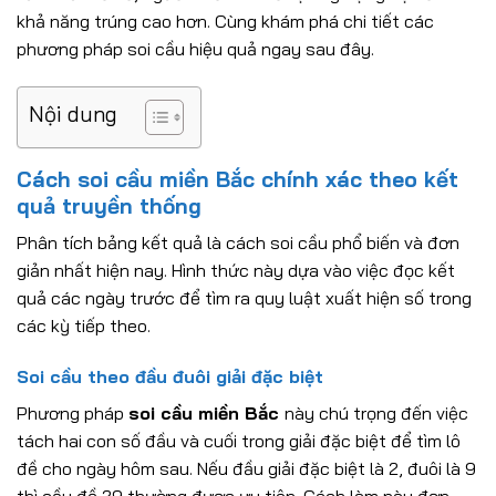
khả năng trúng cao hơn. Cùng khám phá chi tiết các
phương pháp soi cầu hiệu quả ngay sau đây.
Nội dung
Cách soi cầu miền Bắc chính xác theo kết
quả truyền thống
Phân tích bảng kết quả là cách soi cầu phổ biến và đơn
giản nhất hiện nay. Hình thức này dựa vào việc đọc kết
quả các ngày trước để tìm ra quy luật xuất hiện số trong
các kỳ tiếp theo.
Soi cầu theo đầu đuôi giải đặc biệt
Phương pháp
soi cầu miền Bắc
này chú trọng đến việc
tách hai con số đầu và cuối trong giải đặc biệt để tìm lô
đề cho ngày hôm sau. Nếu đầu giải đặc biệt là 2, đuôi là 9
thì cầu đề 29 thường được ưu tiên. Cách làm này đơn