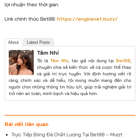
lợi nhuận theo thời gian.
Link chính thức Bet88:
https://angkanet.buzz/
About
Latest Posts
Tâm Nhi
Tôi là
Tâm Nhi
, tác giả nội dung tại
Bet88
,
chuyên chia sẻ kiến thức về cá cược thể thao
và giải trí trực tuyến. Với định hướng viết rõ
ràng, chính xác và dễ hiểu, tôi mong muốn mang đến cho
người chơi những thông tin hữu ích, giúp trải nghiệm giải trí
trở nên an toàn, minh bạch và hiệu quả hơn.
Bài viết liên quan
Trực Tiếp Bóng Đá Chất Lượng Tại Bet88 – Mượt