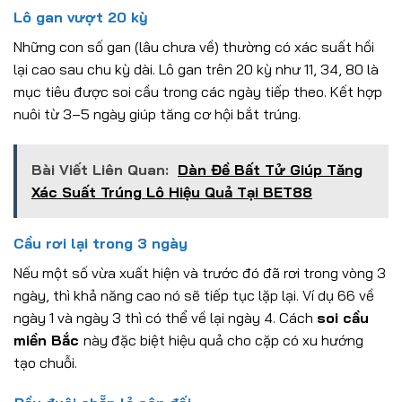
Lô gan vượt 20 kỳ
Những con số gan (lâu chưa về) thường có xác suất hồi
lại cao sau chu kỳ dài. Lô gan trên 20 kỳ như 11, 34, 80 là
mục tiêu được soi cầu trong các ngày tiếp theo. Kết hợp
nuôi từ 3–5 ngày giúp tăng cơ hội bắt trúng.
Bài Viết Liên Quan:
Dàn Đề Bất Tử Giúp Tăng
Xác Suất Trúng Lô Hiệu Quả Tại BET88
Cầu rơi lại trong 3 ngày
Nếu một số vừa xuất hiện và trước đó đã rơi trong vòng 3
ngày, thì khả năng cao nó sẽ tiếp tục lặp lại. Ví dụ 66 về
ngày 1 và ngày 3 thì có thể về lại ngày 4. Cách
soi cầu
miền Bắc
này đặc biệt hiệu quả cho cặp có xu hướng
tạo chuỗi.