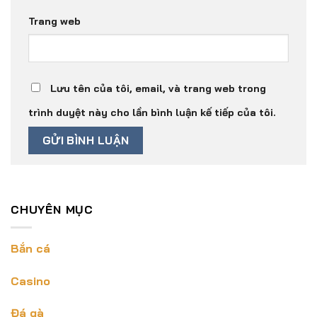
Trang web
Lưu tên của tôi, email, và trang web trong
trình duyệt này cho lần bình luận kế tiếp của tôi.
CHUYÊN MỤC
Bắn cá
Casino
Đá gà